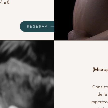
4 a 8
RESERVA
(Micro
Consiste
de la
imperfecc