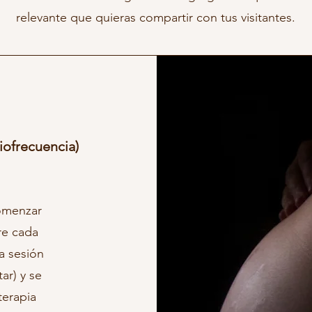
relevante que quieras compartir con tus visitantes.
iofrecuencia)
omenzar
re cada
la sesión
tar) y se
terapia